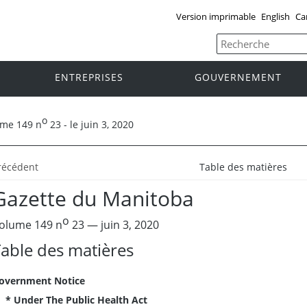
Version imprimable
English
Ca
ENTREPRISES
GOUVERNEMENT
o
ume 149 n
23 - le juin 3, 2020
récédent
Table des matières
Gazette du Manitoba
o
olume 149 n
23 — juin 3, 2020
able des matières
overnment Notice
* Under The Public Health Act