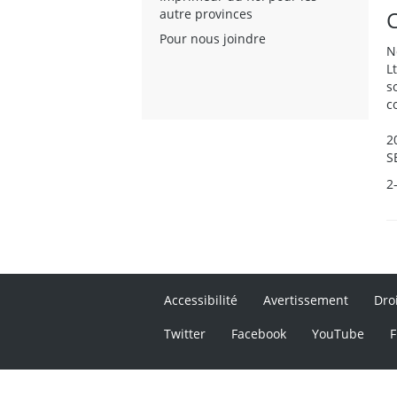
autre provinces
Pour nous joindre
N
L
s
c
2
S
2
Accessibilité
Avertissement
Dro
Twitter
Facebook
YouTube
F