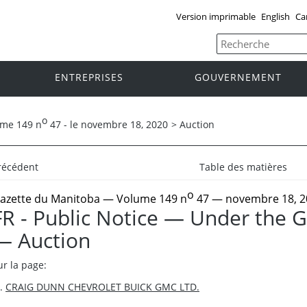
Version imprimable
English
Ca
ENTREPRISES
GOUVERNEMENT
o
ume 149 n
47 - le novembre 18, 2020
>
Auction
récédent
Table des matières
o
azette du Manitoba
— Volume 149 n
47 — novembre 18, 2
FR - Public Notice — Under the 
— Auction
ur la page:
CRAIG DUNN CHEVROLET BUICK GMC LTD.