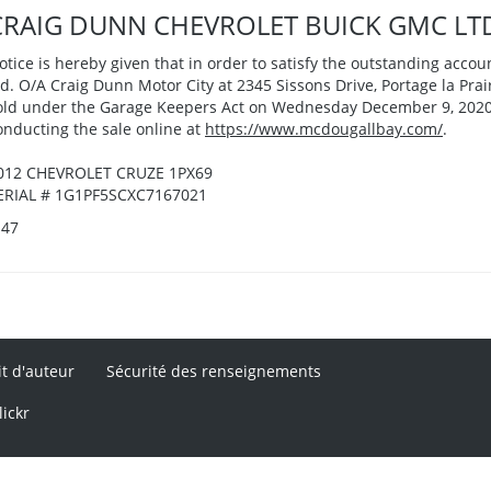
CRAIG DUNN CHEVROLET BUICK GMC LT
otice is hereby given that in order to satisfy the outstanding acc
td. O/A Craig Dunn Motor City at 2345 Sissons Drive, Portage la Prai
old under the Garage Keepers Act on Wednesday December 9, 2020,
onducting the sale online at
https://www.mcdougallbay.com/
.
012 CHEVROLET CRUZE 1PX69
ERIAL # 1G1PF5SCXC7167021
-47
it d'auteur
Sécurité des renseignements
lickr