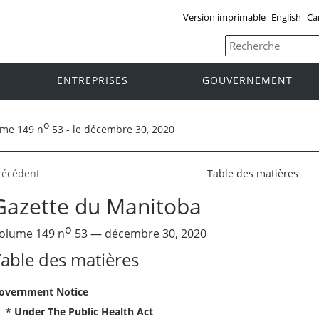
Version imprimable
English
Ca
ENTREPRISES
GOUVERNEMENT
o
ume 149 n
53 - le décembre 30, 2020
récédent
Table des matières
Gazette du Manitoba
o
olume 149 n
53 — décembre 30, 2020
able des matières
overnment Notice
* Under The Public Health Act