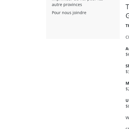
autre provinces
Pour nous joindre
T
C
A
$
S
$
M
$
U
$
W