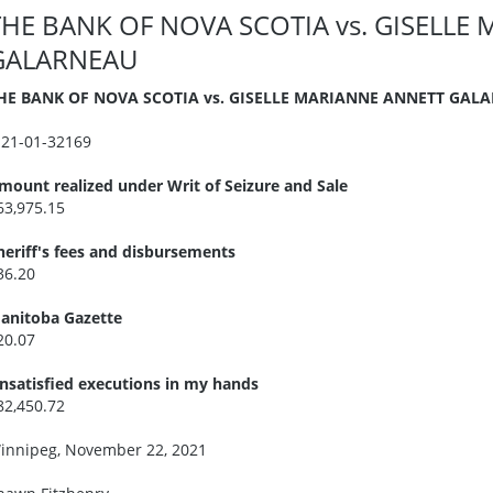
THE BANK OF NOVA SCOTIA vs. GISELLE
GALARNEAU
HE BANK OF NOVA SCOTIA vs. GISELLE MARIANNE ANNETT GAL
I21-01-32169
mount realized under Writ of Seizure and Sale
63,975.15
heriff's fees and disbursements
36.20
anitoba Gazette
20.07
nsatisfied executions in my hands
82,450.72
innipeg, November 22, 2021