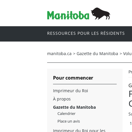
RESSOURCES POUR LES RÉSIDENTS
manitoba.ca
>
Gazette du Manitoba
>
Vol
P
Pour commencer
G
Imprimeur du Roi
À propos
Gazette du Manitoba
Calendrier
S
Place un avis
Imprimeur du Roi pour les