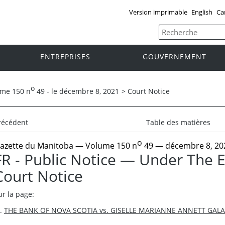
Version imprimable
English
Ca
ENTREPRISES
GOUVERNEMENT
o
ume 150 n
49 - le décembre 8, 2021
>
Court Notice
récédent
Table des matières
o
azette du Manitoba
— Volume 150 n
49 — décembre 8, 20
FR - Public Notice — Under The 
Court Notice
ur la page:
THE BANK OF NOVA SCOTIA vs. GISELLE MARIANNE ANNETT GAL