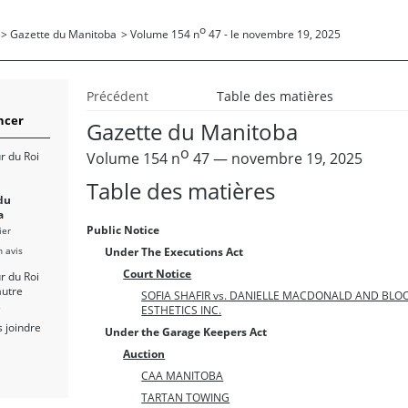
o
>
Gazette du Manitoba
>
Volume 154 n
47 - le novembre 19, 2025
Précédent
Table des matières
cer
Gazette du Manitoba
o
Volume 154 n
47 — novembre 19, 2025
r du Roi
Table des matières
du
a
Public Notice
ier
n avis
Under The Executions Act
Court Notice
r du Roi
autre
SOFIA SHAFIR vs. DANIELLE MACDONALD AND BL
s
ESTHETICS INC.
 joindre
Under the Garage Keepers Act
Auction
CAA MANITOBA
TARTAN TOWING