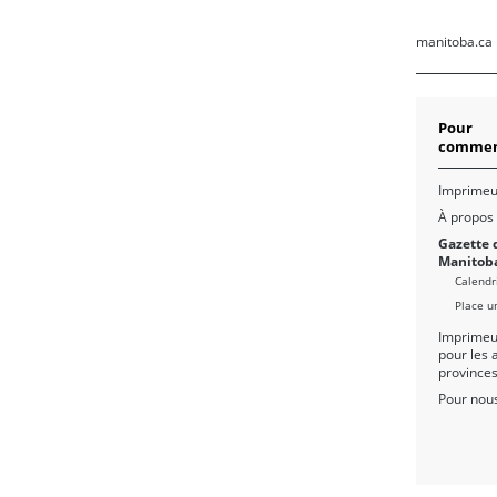
manitoba.ca
Pour
commen
Imprimeu
À propos
Gazette 
Manitob
Calendr
Place u
Imprimeu
pour les 
province
Pour nous