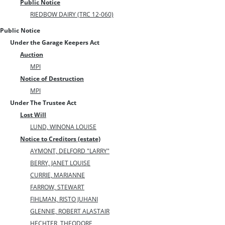
Public Notice
RIEDBOW DAIRY (TRC 12-060)
Public Notice
Under the Garage Keepers Act
Auction
MPI
Notice of Destruction
MPI
Under The Trustee Act
Lost Will
LUND, WINONA LOUISE
Notice to Creditors (estate)
AYMONT, DELFORD "LARRY"
BERRY, JANET LOUISE
CURRIE, MARIANNE
FARROW, STEWART
FIHLMAN, RISTO JUHANI
GLENNIE, ROBERT ALASTAIR
HECHTER, THEODORE