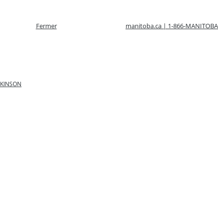
Fermer
manitoba.ca | 1-866-MANITOBA
LKINSON