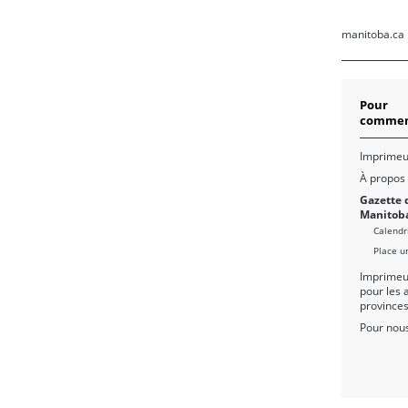
manitoba.ca
Pour
commen
Imprimeu
À propos
Gazette 
Manitob
Calendr
Place u
Imprimeu
pour les 
province
Pour nous