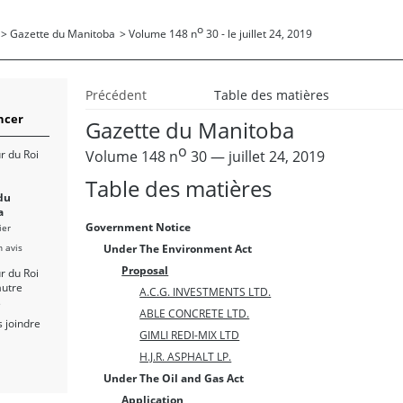
o
>
Gazette du Manitoba
>
Volume 148 n
30 - le juillet 24, 2019
Précédent
Table des matières
cer
Gazette du Manitoba
o
Volume 148 n
30 — juillet 24, 2019
r du Roi
Table des matières
du
a
Government Notice
ier
n avis
Under The Environment Act
Proposal
r du Roi
autre
A.C.G. INVESTMENTS LTD.
s
ABLE CONCRETE LTD.
 joindre
GIMLI REDI-MIX LTD
H.J.R. ASPHALT LP.
Under The Oil and Gas Act
Application