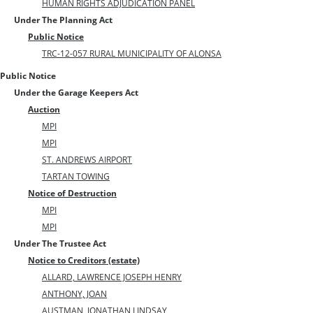
HUMAN RIGHTS ADJUDICATION PANEL
Under The Planning Act
Public Notice
TRC-12-057 RURAL MUNICIPALITY OF ALONSA
Public Notice
Under the Garage Keepers Act
Auction
MPI
MPI
ST. ANDREWS AIRPORT
TARTAN TOWING
Notice of Destruction
MPI
MPI
Under The Trustee Act
Notice to Creditors (estate)
ALLARD, LAWRENCE JOSEPH HENRY
ANTHONY, JOAN
AUSTMAN, JONATHAN LINDSAY