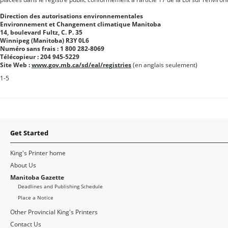
Direction des autorisations environnementales
Environnement et Changement climatique Manitoba
14, boulevard Fultz, C. P. 35
Winnipeg (Manitoba) R3Y 0L6
Numéro sans frais : 1 800 282-8069
Télécopieur : 204 945-5229
Site Web :
www.gov.mb.ca/sd/eal/registries
(en anglais seulement)
1-5
Get Started
King's Printer home
About Us
Manitoba Gazette
Deadlines and Publishing Schedule
Place a Notice
Other Provincial King's Printers
Contact Us