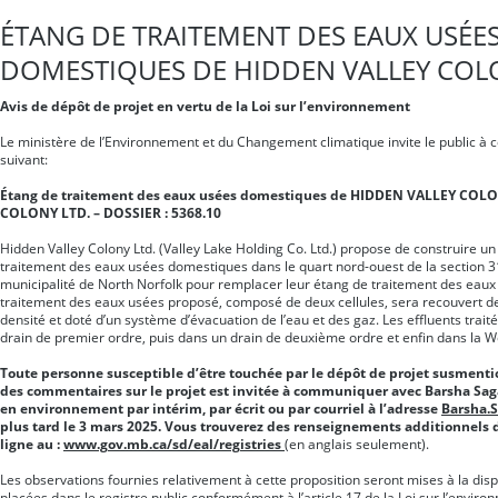
ÉTANG DE TRAITEMENT DES EAUX USÉE
DOMESTIQUES DE HIDDEN VALLEY COLON
Avis de dépôt de projet en vertu de la Loi sur l’environnement
Le ministère de l’Environnement et du Changement climatique invite le public à 
suivant:
Étang de traitement des eaux usées domestiques de HIDDEN VALLEY COL
COLONY LTD. – DOSSIER : 5368.10
Hidden Valley Colony Ltd. (Valley Lake Holding Co. Ltd.) propose de construire u
traitement des eaux usées domestiques dans le quart nord-ouest de la section 
municipalité de North Norfolk pour remplacer leur étang de traitement des eaux 
traitement des eaux usées proposé, composé de deux cellules, sera recouvert d
densité et doté d’un système d’évacuation de l’eau et des gaz. Les effluents trai
drain de premier ordre, puis dans un drain de deuxième ordre et enfin dans la W
Toute personne susceptible d’être touchée par le dépôt de projet susmenti
des commentaires sur le projet est invitée à communiquer avec Barsha Saga
en environnement par intérim, par écrit ou par courriel à l’adresse
Barsha.
plus tard le 3 mars 2025. Vous trouverez des renseignements additionnels d
ligne au :
www.gov.mb.ca/sd/eal/registries
(en anglais seulement).
Les observations fournies relativement à cette proposition seront mises à la dis
placées dans le registre public conformément à l’article 17 de la Loi sur l’enviro