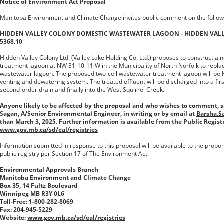
Notice of Environment Act Proposal
Manitoba Environment and Climate Change invites public comment on the follow
HIDDEN VALLEY COLONY DOMESTIC WASTEWATER LAGOON - HIDDEN VALLEY
5368.10
Hidden Valley Colony Ltd. (Valley Lake Holding Co. Ltd.) proposes to construct 
treatment lagoon at NW 31-10-11 W in the Municipality of North Norfolk to replac
wastewater lagoon. The proposed two-cell wastewater treatment lagoon will be 
venting and dewatering system. The treated effluent will be discharged into a firs
second-order drain and finally into the West Squirrel Creek.
Anyone likely to be affected by the proposal and who wishes to comment, 
Sagan, A/Senior Environmental Engineer, in writing or by email at
Barsha.S
than March 3, 2025. Further information is available from the Public Regist
www.gov.mb.ca/sd/eal/registries
Information submitted in response to this proposal will be available to the prop
public registry per Section 17 of The Environment Act.
Environmental Approvals Branch
Manitoba Environment and Climate Change
Box 35, 14 Fultz Boulevard
Winnipeg MB R3Y 0L6
Toll-Free: 1-800-282-8069
Fax: 204-945-5229
Website:
www.gov.mb.ca/sd/eal/registries