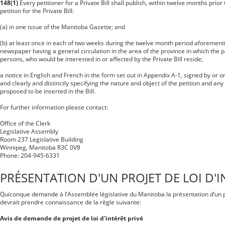
148(1)
Every petitioner for a Private Bill shall publish, within twelve months prior
petition for the Private Bill:
(a) in one issue of the Manitoba Gazette; and
(b) at least once in each of two weeks during the twelve month period aforementi
newspaper having a general circulation in the area of the province in which the p
persons, who would be interested in or affected by the Private Bill reside;
a notice in English and French in the form set out in Appendix A-1, signed by or on
and clearly and distinctly specifying the nature and object of the petition and any
proposed to be inserted in the Bill.
For further information please contact:
Office of the Clerk
Legislative Assembly
Room 237 Legislative Building
Winnipeg, Manitoba R3C 0V8
Phone: 204-945-6331
PRÉSENTATION D'UN PROJET DE LOI D'I
Quiconque demande à l’Assemblée législative du Manitoba la présentation d’un pro
devrait prendre connaissance de la règle suivante:
Avis de demande de projet de loi d'intérêt privé