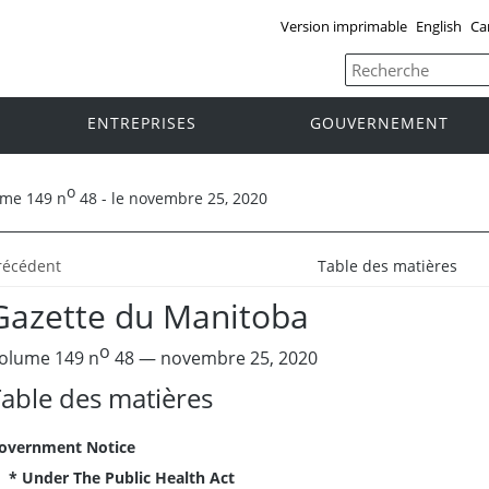
Version imprimable
English
Ca
ENTREPRISES
GOUVERNEMENT
o
ume 149 n
48 - le novembre 25, 2020
récédent
Table des matières
Gazette du Manitoba
o
olume 149 n
48 — novembre 25, 2020
able des matières
overnment Notice
* Under The Public Health Act