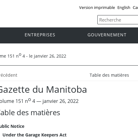
Version imprimable
English
Ca
ENTREPRISES
GOUVERNEMENT
o
ume 151 n
4 - le janvier 26, 2022
récédent
Table des matières
Gazette du Manitoba
o
olume 151 n
4 — janvier 26, 2022
able des matières
ublic Notice
Under the Garage Keepers Act