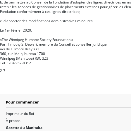
b. de permettre au Conseil de la Fondation d'adopter des lignes directrices en 
retenir les services de gestionnaires de placements externes pour gérer les élém
Fondation conformément à ces lignes directrices;
c. d'apporter des modifications administratives mineures.
Le 1er février 2020.
«The Winnipeg Humane Society Foundation »
Par :Timothy S. Dewart, membre du Conseil et conseiller juridique
a/s de Fillmore Riley s.r.l.
360, rue Main, bureau 1700
Winnipeg (Manitoba) R3C 3Z3
Tél. : 204 957-8312
2-7
Pour commencer
Imprimeur du Roi
À propos
Gazette du Manitoba