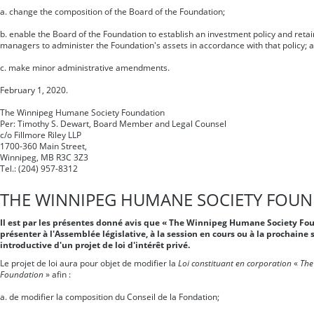
a. change the composition of the Board of the Foundation;
b. enable the Board of the Foundation to establish an investment policy and reta
managers to administer the Foundation's assets in accordance with that policy; 
c. make minor administrative amendments.
February 1, 2020.
The Winnipeg Humane Society Foundation
Per: Timothy S. Dewart, Board Member and Legal Counsel
c/o Fillmore Riley LLP
1700-360 Main Street,
Winnipeg, MB R3C 3Z3
Tel.: (204) 957-8312
THE WINNIPEG HUMANE SOCIETY FOU
Il est par les présentes donné avis que « The Winnipeg Humane Society Fo
présenter à l'Assemblée législative, à la session en cours ou à la prochaine 
introductive d'un projet de loi d'intérêt privé.
Le projet de loi aura pour objet de modifier la
Loi constituant en corporation
«
The
Foundation
» afin :
a. de modifier la composition du Conseil de la Fondation;