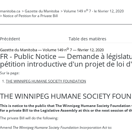
o
manitoba.ca
>
Gazette du Manitoba
>
Volume 149 n
7 - le février 12, 2020
>
Notice of Petition for a Private Bill
Précédent
Table des matières
o
Gazette du Manitoba
— Volume 149 n
7 — février 12, 2020
FR - Public Notice — Demande à législat
pétition introductive d'un projet de loi d'
Sur la page:
THE WINNIPEG HUMANE SOCIETY FOUNDATION
THE WINNIPEG HUMANE SOCIETY FOU
This is notice to the public that The Winnipeg Humane Society Foundation w
for a private Bill to the Legislative Assembly at this or the next session of t
The private Bill will do the following:
Amend
The Winnipeg Humane Society Foundation Incorporation Act
to: