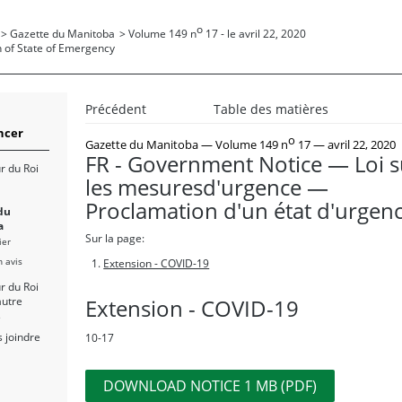
o
>
Gazette du Manitoba
>
Volume 149 n
17 - le avril 22, 2020
n of State of Emergency
Précédent
Table des matières
cer
o
Gazette du Manitoba
— Volume 149 n
17 — avril 22, 2020
FR - Government Notice — Loi s
r du Roi
les mesuresd'urgence —
Proclamation d'un état d'urgen
du
a
Sur la page:
ier
n avis
Extension - COVID-19
r du Roi
Extension - COVID-19
autre
s
 joindre
10-17
DOWNLOAD NOTICE 1 MB (PDF)