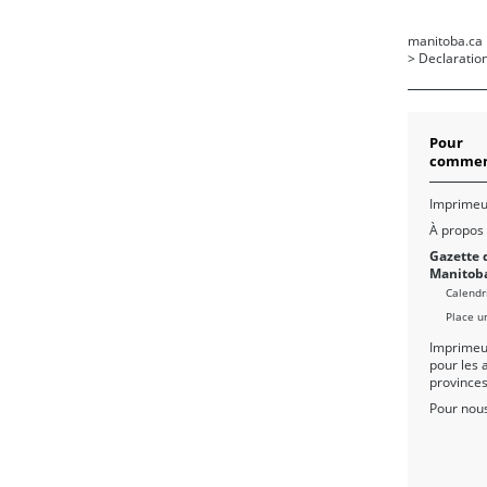
manitoba.ca
>
Declaratio
Pour
commen
Imprimeu
À propos
Gazette 
Manitob
Calendr
Place u
Imprimeu
pour les 
province
Pour nous