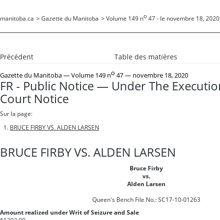
o
manitoba.ca
>
Gazette du Manitoba
>
Volume 149 n
47 - le novembre 18, 2020
Précédent
Table des matières
o
Gazette du Manitoba
— Volume 149 n
47 — novembre 18, 2020
FR - Public Notice — Under The Executi
Court Notice
Sur la page:
BRUCE FIRBY VS. ALDEN LARSEN
BRUCE FIRBY VS. ALDEN LARSEN
Bruce Firby
vs.
Alden Larsen
Queen's Bench File No.: SC17-10-01263
Amount realized under Writ of Seizure and Sale