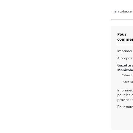
manitoba.ca
Pour
commen
Imprimeu
À propos
Gazette 
Manitob
Calendr
Place u
Imprimeu
pour les 
province
Pour nous