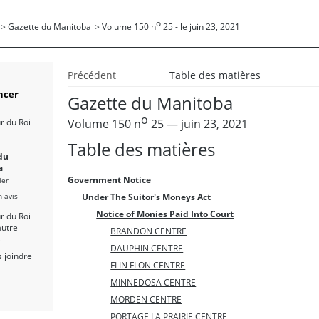
o
>
Gazette du Manitoba
>
Volume 150 n
25 - le juin 23, 2021
Précédent
Table des matières
cer
Gazette du Manitoba
o
Volume 150 n
25 — juin 23, 2021
r du Roi
Table des matières
du
a
Government Notice
ier
n avis
Under The Suitor's Moneys Act
Notice of Monies Paid Into Court
r du Roi
autre
BRANDON CENTRE
s
DAUPHIN CENTRE
 joindre
FLIN FLON CENTRE
MINNEDOSA CENTRE
MORDEN CENTRE
PORTAGE LA PRAIRIE CENTRE