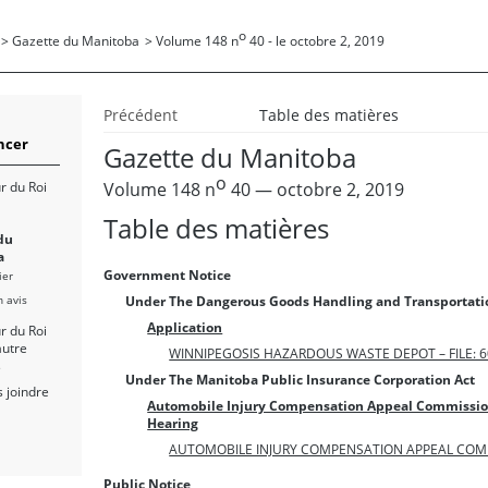
o
>
Gazette du Manitoba
>
Volume 148 n
40 - le octobre 2, 2019
Précédent
Table des matières
cer
Gazette du Manitoba
o
Volume 148 n
40 — octobre 2, 2019
r du Roi
Table des matières
du
a
Government Notice
ier
n avis
Under The Dangerous Goods Handling and Transportati
Application
r du Roi
autre
WINNIPEGOSIS HAZARDOUS WASTE DEPOT – FILE: 6
s
Under The Manitoba Public Insurance Corporation Act
 joindre
Automobile Injury Compensation Appeal Commissio
Hearing
AUTOMOBILE INJURY COMPENSATION APPEAL COM
Public Notice