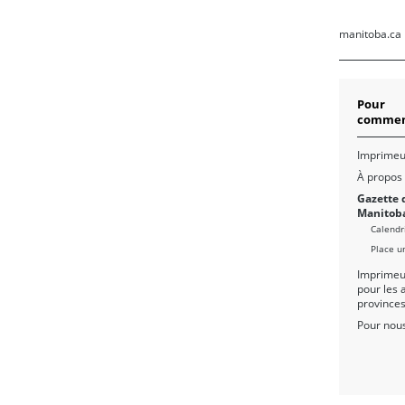
manitoba.ca
Pour
commen
Imprimeu
À propos
Gazette 
Manitob
Calendr
Place u
Imprimeu
pour les 
province
Pour nous