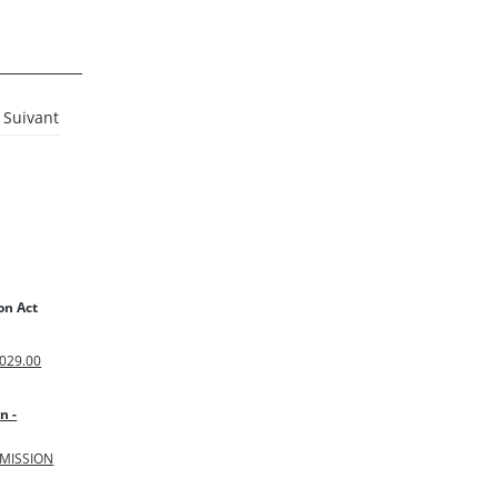
Suivant
on Act
029.00
n -
MISSION