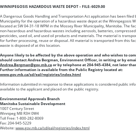
WINNIPEGOSIS HAZARDOUS WASTE DEPOT – FILE: 6029.00
A Dangerous Goods Handling and Transportation Act application has been filed 
Municipality for the operation of a hazardous waste depot at the Winnipegosis 
located at SW 04-31-18 WPM in the Mossey River Municipality, Manitoba. The facil
non-hazardous and hazardous wastes including aerosols, batteries, compressed 
pesticides, used oil, and used oil products and materials. The material is transport
for further processing, reuse or disposal. All material is transported from this fa
waste is disposed of at this location.
Anyone likely to be affected by the above operation and who wishes to co
should contact Andrea Bergman, Environment Officer, in writing or by emai
Andrea.Bergman@gov.mb.ca
or by telephone at 204-945-4384, not later th
Further information is available from the Public Registry located at:
www.gov.mb.ca/sd/eal/registries/index.html
Information submitted in response to these applications is considered public inf
available to the applicant and placed on the public registry.
Environmental Approvals Branch
Manitoba Sustainable Development
1007 Century Street
Winnipeg MB R3H 0W4
Toll Free: 1-800-282-8069
Fax: 204-945-5229
Website:
www.gov.mb.ca/sd/eal/registries/index.html