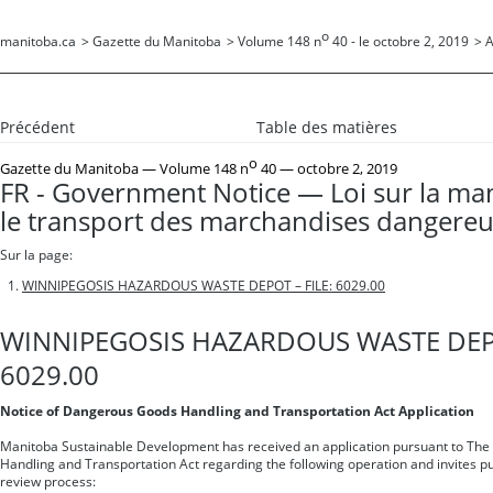
o
manitoba.ca
>
Gazette du Manitoba
>
Volume 148 n
40 - le octobre 2, 2019
>
A
Précédent
Table des matières
o
Gazette du Manitoba
— Volume 148 n
40 — octobre 2, 2019
FR - Government Notice — Loi sur la ma
le transport des marchandises dangere
Sur la page:
WINNIPEGOSIS HAZARDOUS WASTE DEPOT – FILE: 6029.00
WINNIPEGOSIS HAZARDOUS WASTE DEPO
6029.00
Notice of Dangerous Goods Handling and Transportation Act Application
Manitoba Sustainable Development has received an application pursuant to Th
Handling and Transportation Act regarding the following operation and invites pub
review process: