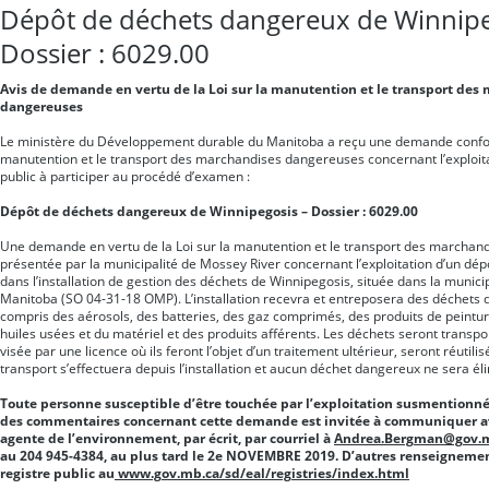
Dépôt de déchets dangereux de Winnipe
Dossier : 6029.00
Avis de demande en vertu de la Loi sur la manutention et le transport des
dangereuses
Le ministère du Développement durable du Manitoba a reçu une demande confor
manutention et le transport des marchandises dangereuses concernant l’exploitati
public à participer au procédé d’examen :
Dépôt de déchets dangereux de Winnipegosis – Dossier : 6029.00
Une demande en vertu de la Loi sur la manutention et le transport des marchan
présentée par la municipalité de Mossey River concernant l’exploitation d’un dé
dans l’installation de gestion des déchets de Winnipegosis, située dans la munici
Manitoba (SO 04-31-18 OMP). L’installation recevra et entreposera des déchets d
compris des aérosols, des batteries, des gaz comprimés, des produits de peintur
huiles usées et du matériel et des produits afférents. Les déchets seront transpo
visée par une licence où ils feront l’objet d’un traitement ultérieur, seront réutili
transport s’effectuera depuis l’installation et aucun déchet dangereux ne sera éli
Toute personne susceptible d’être touchée par l’exploitation susmentionné
des commentaires concernant cette demande est invitée à communiquer 
agente de l’environnement, par écrit, par courriel à
Andrea.Bergman@gov.
au 204 945-4384, au plus tard le 2e NOVEMBRE 2019. D’autres renseignemen
registre public au
www.gov.mb.ca/sd/eal/registries/index.html