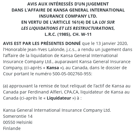
AVIS AUX INTÉRESSÉS D’UN JUGEMENT
DANS L’AFFAIRE DE KANSA GENERAL INTERNATIONAL
INSURANCE COMPANY LTD.
EN VERTU DE L’ARTICLE 161(4) DE LA
LOI SUR
LES LIQUIDATIONS ET LES RESTRUCTURATIONS
,
L.R.C. (1985), CH. W-11
AVIS EST PAR LES PRÉSENTES DONNÉ
que le 13 janvier 2020,
l'Honorable Jean-Yves Lalonde, j.c.s., a rendu un jugement dans
l’affaire de la liquidation de Kansa General International
Insurance Company Ltd., auparavant Kansa General Insurance
Company, (ci-après «
Kansa
»), au Canada, dans le dossier de
Cour portant le numéro 500-05-002760-955:
(a) approuvant la remise de tout reliquat de l’actif de Kansa au
Canada par Ferdinand Alfieri, CPA,CA, liquidateur de Kansa au
Canada (ci-après le «
Liquidateur
») à :
Kansa General International Insurance Company Ltd.
Somerontie 14
00550 Helsinki
Finlande