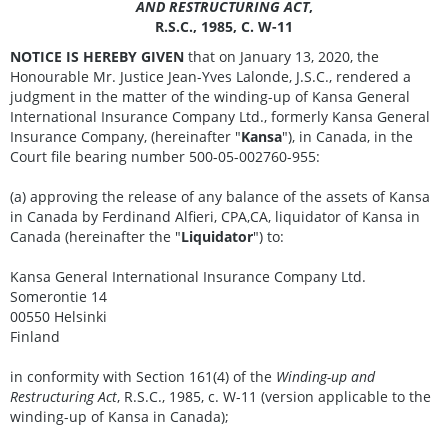
AND RESTRUCTURING ACT
,
R.S.C., 1985, C. W-11
NOTICE IS HEREBY GIVEN
that on January 13, 2020, the
Honourable Mr. Justice Jean-Yves Lalonde, J.S.C., rendered a
judgment in the matter of the winding-up of Kansa General
International Insurance Company Ltd., formerly Kansa General
Insurance Company, (hereinafter "
Kansa
"), in Canada, in the
Court file bearing number 500-05-002760-955:
(a) approving the release of any balance of the assets of Kansa
in Canada by Ferdinand Alfieri, CPA,CA, liquidator of Kansa in
Canada (hereinafter the "
Liquidator
") to:
Kansa General International Insurance Company Ltd.
Somerontie 14
00550 Helsinki
Finland
in conformity with Section 161(4) of the
Winding-up and
Restructuring Act
, R.S.C., 1985, c. W-11 (version applicable to the
winding-up of Kansa in Canada);